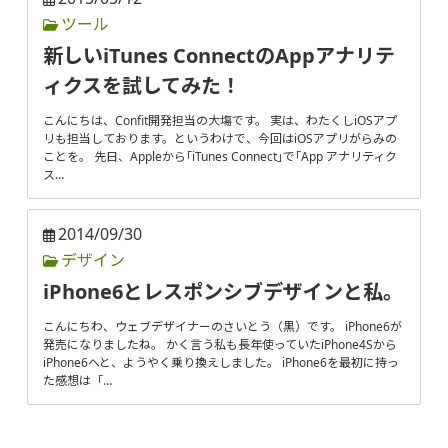
ツール
新しいiTunes ConnectのAppアナリテ
ィクスを試してみた！
こんにちは、Confit開発担当の大塲です。 実は、わたくしiOSアプ
リも担当しております。というわけで、今回はiOSアプリがらみの
ことを。 先日、Appleから｢iTunes Connect｣で｢App アナリティク
ス…
2014/09/30
デザイン
iPhone6とレスポンシブデザインと私。
こんにちわ、ウェブデザイナーのさいとう（黒）です。 iPhone6が
発売になりましたね。 かく言う私も長年使っていたiPhone4Sから
iPhone6へと、ようやく乗り換えしました。 iPhone6を最初に持っ
た感想は「…