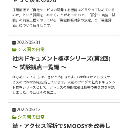
採用面接で「自社サービスの開発する機能はどうやって決めている
のか」という質問をいただくことがあったので、「設計・実装・試
験」の前後工程でやっている「機能拡張対象の決定」と「機能評
価」について紹介します。
2022/05/31
シス開の日常
社内ドキュメント標準シリーズ(第2回)
〜 試験観点一覧編 〜
はじめに こんにちは、さいとう(白)です。Confitほかアトラスサー
ビスのPdM/PjMを担当しています。以前のブログで社内ドキュメン
ト標準シリーズとして、アトラスの機能拡張仕様書の書き方を解説
しました。今回はその第二…
2022/05/12
シス開の日常
続・アクセス解析でSMOOSYを改善し