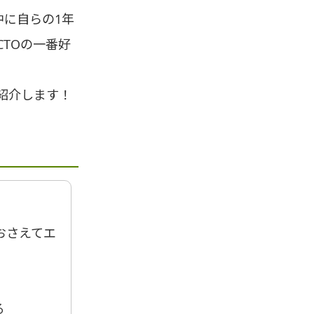
中に自らの1年
TOの一番好
紹介します！
おさえてエ
る