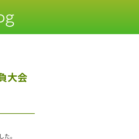
負大会
した。