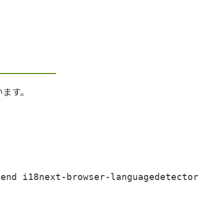
います。
kend i18next-browser-languagedetector