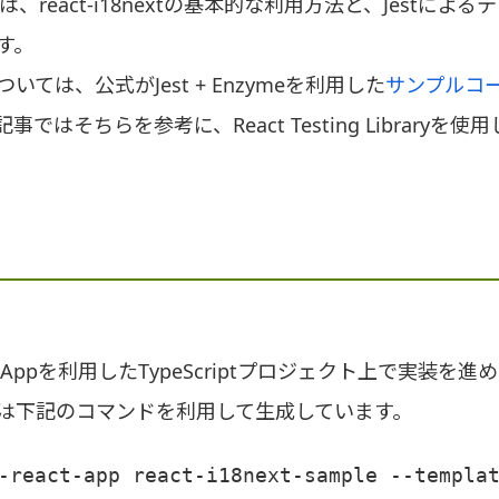
は、react-i18nextの基本的な利用方法と、Jestによ
す。
いては、公式がJest + Enzymeを利用した
サンプルコ
ではそちらを参考に、React Testing Libraryを使
eact Appを利用したTypeScriptプロジェクト上で実装を
は下記のコマンドを利用して生成しています。
-react-app react-i18next-sample --templa