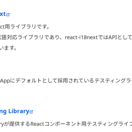
xt
React用ライブラリです。
言語対応ライブラリであり、react-i18nextではAPIとしてRe
います。
React Appにデフォルトとして採用されているテスティング
ng Library
Libraryが提供するReactコンポーネント用テスティングラ