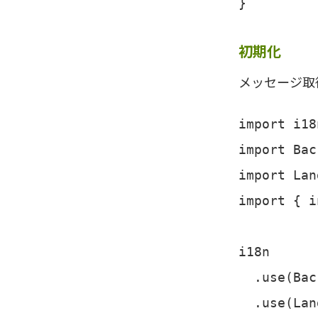
}
初期化
メッセージ取
import i18
import Bac
import Lan
import { i
i18n

  .use(Bac
  .use(Lan