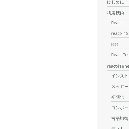
はじめに
利用技術
React
react-i1
Jest
React Tes
react-i1
インスト
メッセージ
初期化
コンポー
言語切替