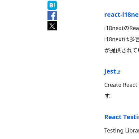
react-i18ne
i18nextの
i18nextは多
が提供されて
Jest
Create 
す。
React Testi
Testing 