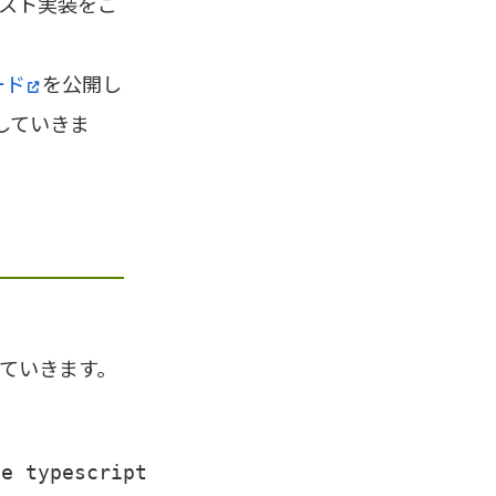
るテスト実装をご
ード
を公開し
用していきま
進めていきます。
te typescript