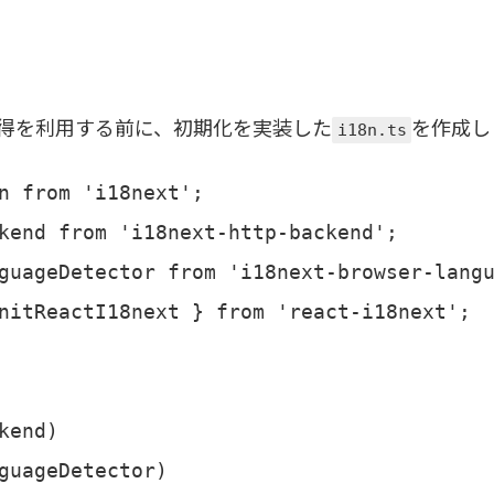
得を利用する前に、初期化を実装した
を作成し
i18n.ts
n from 'i18next';

kend from 'i18next-http-backend';

guageDetector from 'i18next-browser-langu
nitReactI18next } from 'react-i18next';

kend)

guageDetector)
