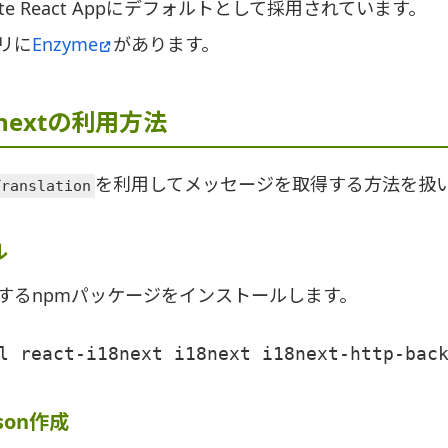
ate React Appにデフォルトとして採用されています。
リに
Enzyme
があります。
18nextの利用方法
を利用してメッセージを取得する方法を扱
Translation
ル
するnpmパッケージをインストールします。
l react-i18next i18next i18next-http-bac
son作成