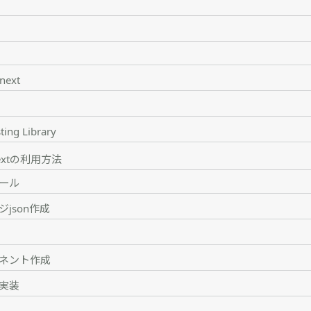
8next
ting Library
8nextの利用方法
ール
json作成
ネント作成
実装