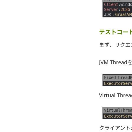
1
Client
:
wind
2
Server
:
2C2G
3
JDK
：
GraalVM
テストコー
まず、リクエ
JVM Thre
FixedThread
1
ExecutorSer
Virtual T
VirtualThre
1
ExecutorSer
クライアント