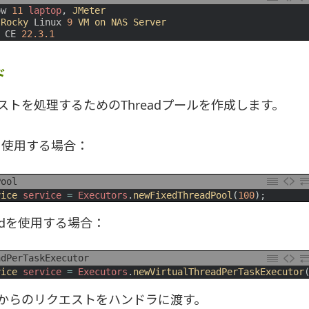
ow
11
laptop
,
JMeter
Rocky 
Linux
9
VM 
on 
NAS 
Server
 
CE
22.3.1
ド
ストを処理するためのThreadプールを作成します。
adを使用する場合：
Pool
vice 
service
=
Executors
.
newFixedThreadPool
(
100
)
;
hreadを使用する場合：
adPerTaskExecutor
vice 
service
=
Executors
.
newVirtualThreadPerTaskExecutor
からのリクエストをハンドラに渡す。