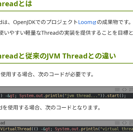
Threadとは
hreadは、OpenJDKでのプロジェクト
Loom
の成果物です。
使いやすい軽量なThreadの実装を提供することを目標
 Threadと従来のJVM Threadとの違い
eadを使用する場合、次のコードが必要です。
(
)
-
&
gt
;
System
.
out
.
println
(
"jvm thread..."
)
)
.
start
(
)
;
Threadを使用する場合、次のコードとなります。
ead
tVirtualThread
(
(
)
-
&
gt
;
System
.
out
.
println
(
"virtual thre