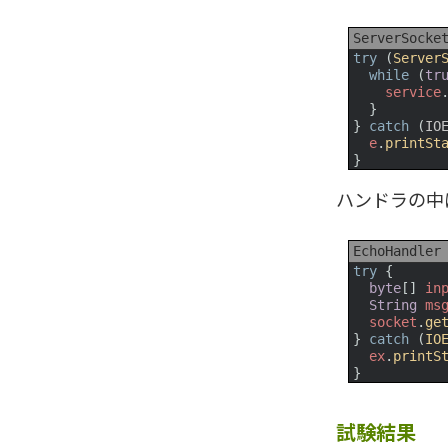
ServerSocke
1
try
(
Server
2
while
(
tr
3
service
4
}
5
}
catch
(
IO
6
e
.
printSt
7
}
ハンドラの中
EchoHandler
1
try
{
2
byte
[
]
in
3
String
ms
4
socket
.
ge
5
}
catch
(
IO
6
ex
.
printS
7
}
試験結果