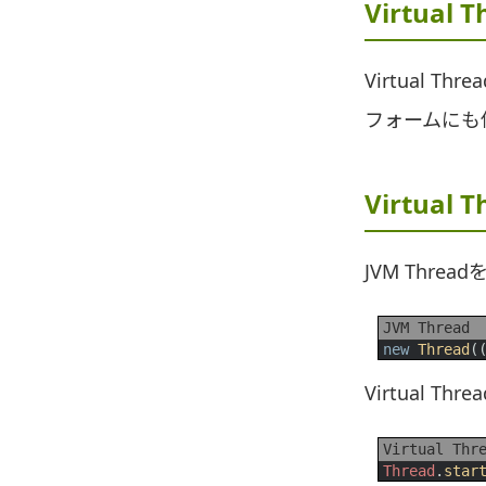
Virtual 
Virtual T
フォームにも
Virtual
JVM Thr
JVM Thread
1
new
Thread
(
Virtual 
Virtual Thr
1
Thread
.
star