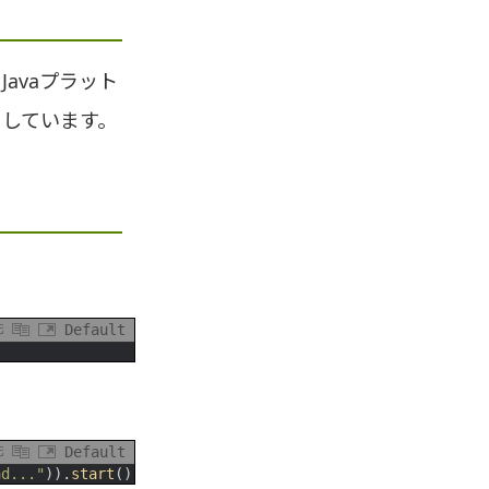
Javaプラット
としています。
Default
Default
ad..."
)
)
.
start
(
)
;