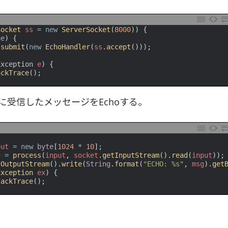
t
Socket 
ss
=
new
ServerSocket
(
8000
)
)
{
ue
)
{
.
submit
(
new
EchoHandler
(
ss
.
accept
(
)
)
)
;
Exception
e
)
{
ackTrace
(
)
;
に受信したメッセージをEchoする。
put
=
new
byte
[
1024
*
10
]
;
g
=
process
(
input
,
socket
.
getInputStream
(
)
.
read
(
input
)
)
;
tOutputStream
(
)
.
write
(
String
.
format
(
"ECHO: %s"
,
msg
)
.
get
Exception 
ex
)
{
tackTrace
(
)
;