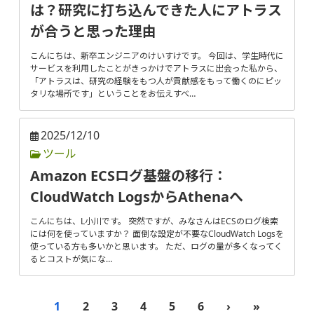
は？研究に打ち込んできた人にアトラス
が合うと思った理由
こんにちは、新卒エンジニアのけいすけです。 今回は、学生時代に
サービスを利用したことがきっかけでアトラスに出会った私から、
「アトラスは、研究の経験をもつ人が貢献感をもって働くのにピッ
タリな場所です」ということをお伝えすべ…
2025/12/10
ツール
Amazon ECSログ基盤の移行：
CloudWatch LogsからAthenaへ
こんにちは、L小川です。 突然ですが、みなさんはECSのログ検索
には何を使っていますか？ 面倒な設定が不要なCloudWatch Logsを
使っている方も多いかと思います。 ただ、ログの量が多くなってく
るとコストが気にな…
1
2
3
4
5
6
›
»