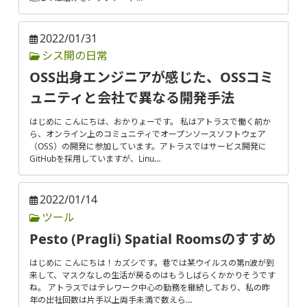
2022/01/31
シス開の日常
OSS出身エンジニアが感じた、OSSコミ
ュニティと会社で異なる開発手法
はじめに こんにちは、おかりょーです。 私はアトラスで働く前か
ら、オンライン上のコミュニティでオープンソースソフトウェア
（OSS）の開発に参加しています。アトラスではサービス開発に
GitHubを採用していますが、Linu…
2022/01/14
ツール
Pesto (Pragli) Spatial Roomsのすすめ
はじめに こんにちは！カズシです。巷では某ウイルスの第n波が到
来して、マスクなしの生活が戻るのはもうしばらくかかりそうです
ね。 アトラスではテレワーク中心の勤務を継続しており、私の昨
年の出社回数は片手以上両手未満で数えら…