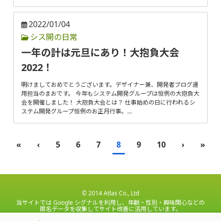
2022/01/04
シス開の日常
一年の計は元旦にあり！大抱負大会
2022！
明けましておめでとうございます。デザイナー兼、開発者ブログ運
用担当のまおです。 今年もシステム開発グループは恒例の大抱負大
会を開催しました！ 大抱負大会とは？ 仕事始めの日に行われるシ
ステム開発グループ恒例のお正月行事。…
«
‹
5
6
7
8
9
10
›
»
© 2014 Atlas Co., Ltd
当サイトでは Google シグナルを利用し、年齢・性別・興味関心などの
匿名データを収集してサイト改善に活用しています。
データは Google のポリシーに基づき管理され、広告設定から無効化で