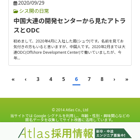
2020/09/29
シス開の日常
中国大連の開発センターから見たアトラ
スとODC
初めまして、2020年4月に入社した周(シュウ)です。名前を見てお
気付きの方もいると思いますが、中国人です。2020年2月までは大
連ODC(Offshore Development Center)で働いていましたが、今
年…
«
‹
3
4
5
6
7
8
›
»
© 2014 Atlas Co., Ltd
当サイトでは Google シグナルを利用し、年齢・性別・興味関心などの
匿名データを収集してサイト改善に活用しています。
データは Google のポリシーに基づき管理され、広告設定から無効化で
きます。
アトラスでの個人情報の取り扱いについてはこちらご確認くだ
さい。