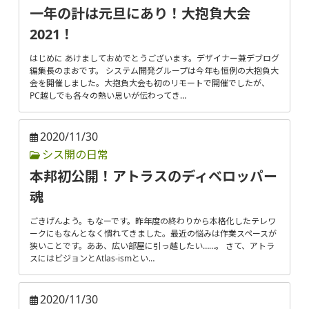
一年の計は元旦にあり！大抱負大会
2021！
はじめに あけましておめでとうございます。デザイナー兼デブログ
編集長のまおです。 システム開発グループは今年も恒例の大抱負大
会を開催しました。大抱負大会も初のリモートで開催でしたが、
PC越しでも各々の熱い思いが伝わってき…
2020/11/30
シス開の日常
本邦初公開！アトラスのディベロッパー
魂
ごきげんよう。もなーです。昨年度の終わりから本格化したテレワ
ークにもなんとなく慣れてきました。最近の悩みは作業スペースが
狭いことです。ああ、広い部屋に引っ越したい……。 さて、アトラ
スにはビジョンとAtlas-ismとい…
2020/11/30